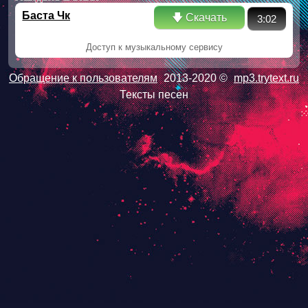
Баста Чк
🡇 Скачать
3:02
Доступ к музыкальному сервису
Обращение к пользователям
2013-2020 ©
mp3.trytext.ru
Тексты песен