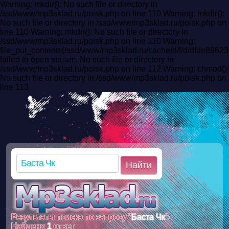
Warning: mkdir(): No such file or directory in
/ssd/www/mp3sklad.ru/poisk.php on line 110 Warning: mkdir():
No such file or directory in /ssd/www/mp3sklad.ru/poisk.php on
line 110 Warning: mkdir(): No such file or directory in
/ssd/www/mp3sklad.ru/poisk.php on line 110 Warning:
file_put_contents(/ssd/www/mp3sklad.ru/cache/d/f/d/dfde896
failed to open stream: No such file or directory in
/ssd/www/mp3sklad.ru/poisk.php on line 112 Warning: chmod():
No such file or directory in /ssd/www/mp3sklad.ru/poisk.php on
line 113
Найти
Результаты поиска по запросу "
Баста Чк
":
Найдено
1
ответ