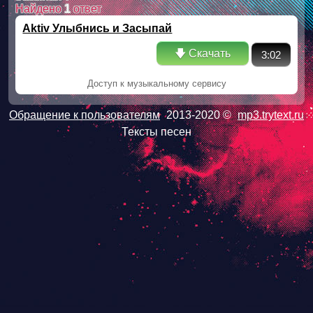
Найдено
1
ответ
Aktiv Улыбнись и Засыпай
🡇 Скачать
3:02
Доступ к музыкальному сервису
Обращение к пользователям
2013-2020 ©
mp3.trytext.ru
Тексты песен