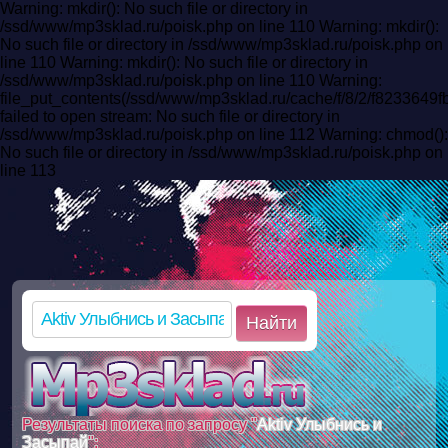
Warning: mkdir(): No such file or directory in
/ssd/www/mp3sklad.ru/poisk.php on line 110 Warning: mkdir():
No such file or directory in /ssd/www/mp3sklad.ru/poisk.php on
line 110 Warning: mkdir(): No such file or directory in
/ssd/www/mp3sklad.ru/poisk.php on line 110 Warning:
file_put_contents(/ssd/www/mp3sklad.ru/cache/f/8/2/f82336
failed to open stream: No such file or directory in
/ssd/www/mp3sklad.ru/poisk.php on line 112 Warning: chmod():
No such file or directory in /ssd/www/mp3sklad.ru/poisk.php on
line 113
Найти
Результаты поиска по запросу "
Aktiv Улыбнись и
Засыпай
":