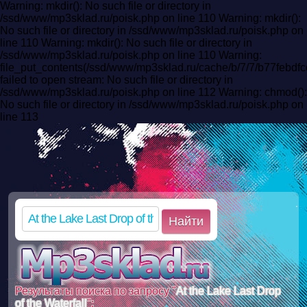
Warning: mkdir(): No such file or directory in
/ssd/www/mp3sklad.ru/poisk.php on line 110 Warning: mkdir():
No such file or directory in /ssd/www/mp3sklad.ru/poisk.php on
line 110 Warning: mkdir(): No such file or directory in
/ssd/www/mp3sklad.ru/poisk.php on line 110 Warning:
file_put_contents(/ssd/www/mp3sklad.ru/cache/b/7/7/b77feb
failed to open stream: No such file or directory in
/ssd/www/mp3sklad.ru/poisk.php on line 112 Warning: chmod():
No such file or directory in /ssd/www/mp3sklad.ru/poisk.php on
line 113
Найти
Результаты поиска по запросу "
At the Lake Last Drop
of the Waterfall
":