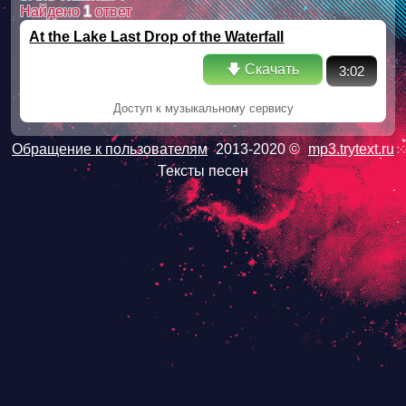
Найдено
1
ответ
At the Lake Last Drop of the Waterfall
🡇 Скачать
3:02
Доступ к музыкальному сервису
Обращение к пользователям
2013-2020 ©
mp3.trytext.ru
Тексты песен