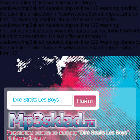
Warning: mkdir(): No such file or directory in
/ssd/www/mp3sklad.ru/poisk.php on line 110 Warning: mkdir():
No such file or directory in /ssd/www/mp3sklad.ru/poisk.php on
line 110 Warning: mkdir(): No such file or directory in
/ssd/www/mp3sklad.ru/poisk.php on line 110 Warning:
file_put_contents(/ssd/www/mp3sklad.ru/cache/c/6/6/c664374
failed to open stream: No such file or directory in
/ssd/www/mp3sklad.ru/poisk.php on line 112 Warning: chmod():
No such file or directory in /ssd/www/mp3sklad.ru/poisk.php on
line 113
Найти
Результаты поиска по запросу "
Dire Straits Les Boys
":
Найдено
1
ответ