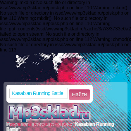
Warning: mkdir(): No such file or directory in
/ssd/www/mp3sklad.ru/poisk.php on line 110 Warning: mkdir():
No such file or directory in /ssd/www/mp3sklad.ru/poisk.php on
line 110 Warning: mkdir(): No such file or directory in
/ssd/www/mp3sklad.ru/poisk.php on line 110 Warning:
file_put_contents(/ssd/www/mp3sklad.ru/cache/3/7/3/3733e
failed to open stream: No such file or directory in
/ssd/www/mp3sklad.ru/poisk.php on line 112 Warning: chmod():
No such file or directory in /ssd/www/mp3sklad.ru/poisk.php on
line 113
Найти
Результаты поиска по запросу "
Kasabian Running
Battle
":