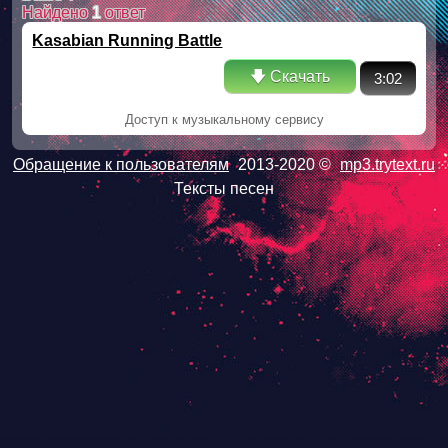
Найдено
1
ответ
Kasabian Running Battle
🡇 Скачать
3:02
Доступ к музыкальному сервису
Обращение к пользователям
2013-2020 ©
mp3.trytext.ru
Тексты песен