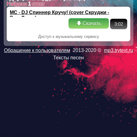
Найдено
1
ответ
MC - DJ Спиннер Кручу! (cover Скруджи -
РукаЛицо )
🡇 Скачать
3:02
Доступ к музыкальному сервису
Обращение к пользователям
2013-2020 ©
mp3.trytext.ru
Тексты песен