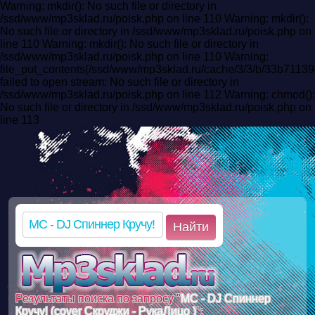
Warning: mkdir(): No such file or directory in
/ssd/www/mp3sklad.ru/poisk.php on line 110 Warning: mkdir():
No such file or directory in /ssd/www/mp3sklad.ru/poisk.php on
line 110 Warning: mkdir(): No such file or directory in
/ssd/www/mp3sklad.ru/poisk.php on line 110 Warning:
file_put_contents(/ssd/www/mp3sklad.ru/cache/3/3/b/33b71
failed to open stream: No such file or directory in
/ssd/www/mp3sklad.ru/poisk.php on line 112 Warning: chmod():
No such file or directory in /ssd/www/mp3sklad.ru/poisk.php on
line 113
Найти
Результаты поиска по запросу "
MC - DJ Спиннер
Кручу! (cover Скруджи - РукаЛицо )
":