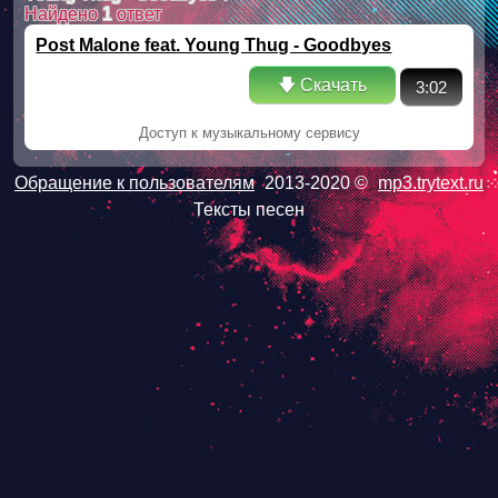
Найдено
1
ответ
Post Malone feat. Young Thug - Goodbyes
🡇 Скачать
3:02
Доступ к музыкальному сервису
Обращение к пользователям
2013-2020 ©
mp3.trytext.ru
Тексты песен