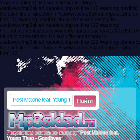
Warning: mkdir(): No such file or directory in
/ssd/www/mp3sklad.ru/poisk.php on line 110 Warning: mkdir():
No such file or directory in /ssd/www/mp3sklad.ru/poisk.php on
line 110 Warning: mkdir(): No such file or directory in
/ssd/www/mp3sklad.ru/poisk.php on line 110 Warning:
file_put_contents(/ssd/www/mp3sklad.ru/cache/7/1/9/71956c
failed to open stream: No such file or directory in
/ssd/www/mp3sklad.ru/poisk.php on line 112 Warning: chmod():
No such file or directory in /ssd/www/mp3sklad.ru/poisk.php on
line 113
Найти
Результаты поиска по запросу "
Post Malone feat.
Young Thug - Goodbyes
":