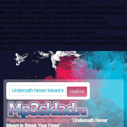
Warning: mkdir(): No such file or directory in
/ssd/www/mp3sklad.ru/poisk.php on line 110 Warning: mkdir():
No such file or directory in /ssd/www/mp3sklad.ru/poisk.php on
line 110 Warning: mkdir(): No such file or directory in
/ssd/www/mp3sklad.ru/poisk.php on line 110 Warning:
file_put_contents(/ssd/www/mp3sklad.ru/cache/3/4/6/34648f
failed to open stream: No such file or directory in
/ssd/www/mp3sklad.ru/poisk.php on line 112 Warning: chmod():
No such file or directory in /ssd/www/mp3sklad.ru/poisk.php on
line 113
Найти
Результаты поиска по запросу "
Underoath Never
Meant to Break Your Heart
":