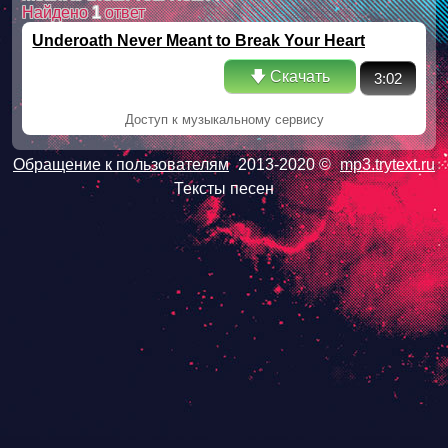
Найдено
1
ответ
Underoath Never Meant to Break Your Heart
🡇 Скачать
3:02
Доступ к музыкальному сервису
Обращение к пользователям
2013-2020 ©
mp3.trytext.ru
Тексты песен